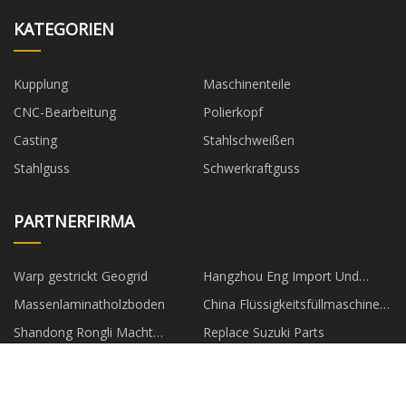
KATEGORIEN
Kupplung
Maschinenteile
CNC-Bearbeitung
Polierkopf
Casting
Stahlschweißen
Stahlguss
Schwerkraftguss
PARTNERFIRMA
Warp gestrickt Geogrid
Hangzhou Eng Import Und
Export Co., Ltd
Massenlaminatholzboden
China Flüssigkeitsfüllmaschine,
Flaschenfüllmaschine,
Shandong Rongli Macht
Replace Suzuki Parts
Salbenfüllmaschine Lieferanten,
Mechanisch Und Elektrik
Hersteller, Fabrik - RITO
Technologie Co., Ltd.