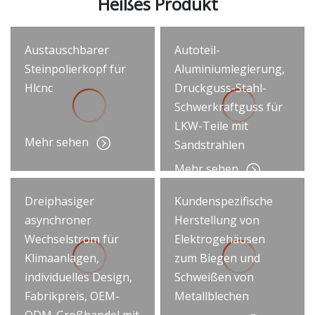
Heißes Produkt
Austauschbarer
Autoteil-
Steinpolierkopf für
Aluminiumlegierung,
Hlcnc
Druckguss-Stahl-
Schwerkraftguss für
LKW-Teile mit
Mehr sehen
Sandstrahlen
Mehr sehen
Dreiphasiger
Kundenspezifische
asynchroner
Herstellung von
Wechselstrom für
Elektrogehäusen
Klimaanlagen,
zum Biegen und
individuelles Design,
Schweißen von
Fabrikpreis, OEM-
Metallblechen
ODM-Großhandel mit